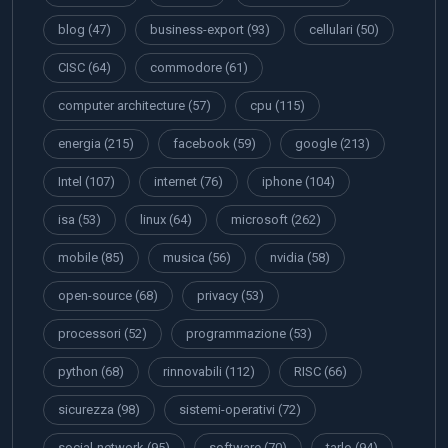
blog
(47)
business-export
(93)
cellulari
(50)
CISC
(64)
commodore
(61)
computer architecture
(57)
cpu
(115)
energia
(215)
facebook
(59)
google
(213)
Intel
(107)
internet
(76)
iphone
(104)
isa
(53)
linux
(64)
microsoft
(262)
mobile
(85)
musica
(56)
nvidia
(58)
open-source
(68)
privacy
(53)
processori
(52)
programmazione
(53)
python
(68)
rinnovabili
(112)
RISC
(66)
sicurezza
(98)
sistemi-operativi
(72)
social-network
(95)
software
(70)
tarlo
(94)