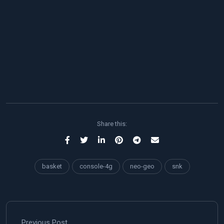
Share this:
basket
console-4g
neo-geo
snk
Previous Post