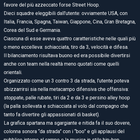
favore del più azzeccato forse Street Hoop.
Dieci squadre eleggibili dall’utente: ovviamente USA, con
Italia, Francia, Spagna, Taiwan, Giappone, Cina, Gran Bretagna,
Corea del Sud e Germania.
Ciascuna di esse aveva quattro caratteristiche nelle quali più
o meno eccelleva: schiacciata, tiro da 3, velocità e difesa.
Il bilanciamento risultava buono ed era possibile divertirsi
anche con team nella realtà meno quotati come quelli
orientali.
Organizzato come un 3 contro 3 da strada, l’utente poteva
sbizzarrirsi sia nella metacampo difensiva che offensiva:
stoppate, palle rubate, tiri da 2 e da 3 e persino alley hoop
(la palla sollevata e schiacciata al volo dal compagno che
tanto fa divertire gli appassionati di basket).
La grafica spartana ma sgargiante e nitida fa il suo dovere,
colonna sonora “da strada” con i “boo” e gli applausi del
pubblico intorno al campo e la musica in stile hip-hop