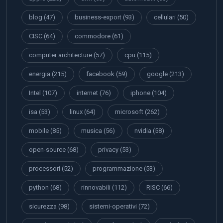
blog
(47)
business-export
(93)
cellulari
(50)
CISC
(64)
commodore
(61)
computer architecture
(57)
cpu
(115)
energia
(215)
facebook
(59)
google
(213)
Intel
(107)
internet
(76)
iphone
(104)
isa
(53)
linux
(64)
microsoft
(262)
mobile
(85)
musica
(56)
nvidia
(58)
open-source
(68)
privacy
(53)
processori
(52)
programmazione
(53)
python
(68)
rinnovabili
(112)
RISC
(66)
sicurezza
(98)
sistemi-operativi
(72)