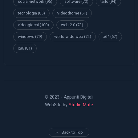
social-network
(95)
software
(70)
tarlo
(94)
tecnologia
(85)
Videodrome
(51)
videogiochi
(100)
web-2.0
(73)
windows
(79)
world-wide-web
(72)
x64
(67)
x86
(81)
© 2023 - Appunti Digitali
WebSite by
Studio Mate
Back to Top