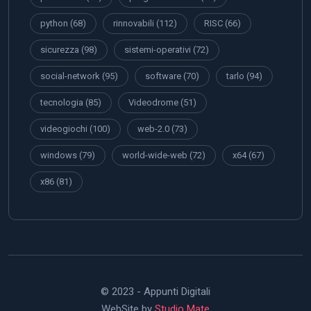
python
(68)
rinnovabili
(112)
RISC
(66)
sicurezza
(98)
sistemi-operativi
(72)
social-network
(95)
software
(70)
tarlo
(94)
tecnologia
(85)
Videodrome
(51)
videogiochi
(100)
web-2.0
(73)
windows
(79)
world-wide-web
(72)
x64
(67)
x86
(81)
© 2023 - Appunti Digitali
WebSite by
Studio Mate