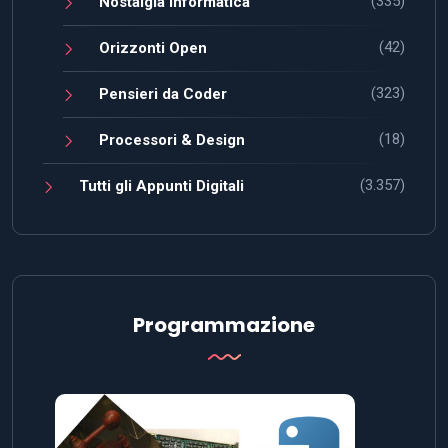
(335)
Nostalgia Informatica
(42)
Orizzonti Open
(323)
Pensieri da Coder
(18)
Processori & Design
(3.357)
Tutti gli Appunti Digitali
Programmazione