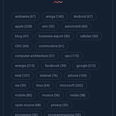
ambiente
(67)
amiga
(140)
Android
(67)
apple
(228)
arm
(53)
automobili
(60)
blog
(47)
business-export
(93)
cellulari
(50)
CISC
(64)
commodore
(61)
computer architecture
(57)
cpu
(115)
energia
(215)
facebook
(59)
google
(213)
Intel
(107)
internet
(76)
iphone
(104)
isa
(53)
linux
(64)
microsoft
(262)
mobile
(85)
musica
(56)
nvidia
(58)
open-source
(68)
privacy
(53)
processori
(52)
programmazione
(53)