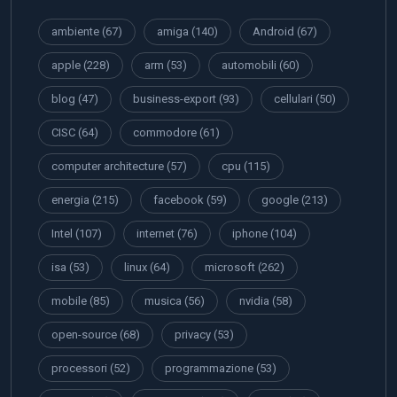
ambiente
(67)
amiga
(140)
Android
(67)
apple
(228)
arm
(53)
automobili
(60)
blog
(47)
business-export
(93)
cellulari
(50)
CISC
(64)
commodore
(61)
computer architecture
(57)
cpu
(115)
energia
(215)
facebook
(59)
google
(213)
Intel
(107)
internet
(76)
iphone
(104)
isa
(53)
linux
(64)
microsoft
(262)
mobile
(85)
musica
(56)
nvidia
(58)
open-source
(68)
privacy
(53)
processori
(52)
programmazione
(53)