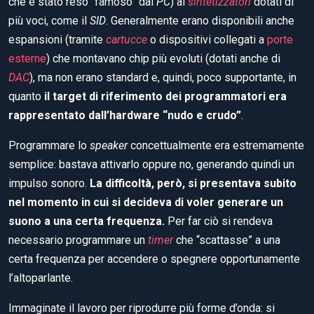
che è stato reso “famoso” dai
PC
) ai
sintetizzatori
dotati di
più voci, come il
SID
. Generalmente erano disponibili anche
espansioni (tramite
cartucce
o dispositivi collegati a
porte
esterne
) che montavano chip più evoluti (dotati anche di
DAC
), ma non erano standard e, quindi, poco supportante, in
quanto
il target di riferimento dei programmatori era
rappresentato dall’hardware “nudo e crudo”
.
Programmare lo
speaker
concettualmente era estremamente
semplice: bastava attivarlo oppure no, generando quindi un
impulso sonoro.
La difficoltà, però, si presentava subito
nel momento in cui si decideva di voler generare un
suono a una certa frequenza.
Per far ciò si rendeva
necessario programmare un
timer
che “scattasse” a una
certa frequenza per accendere o spegnere opportunamente
l’altoparlante.
Immaginate il lavoro per riprodurre più forme d’onda: si