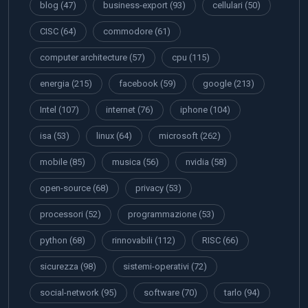
blog
(47)
business-export
(93)
cellulari
(50)
CISC
(64)
commodore
(61)
computer architecture
(57)
cpu
(115)
energia
(215)
facebook
(59)
google
(213)
Intel
(107)
internet
(76)
iphone
(104)
isa
(53)
linux
(64)
microsoft
(262)
mobile
(85)
musica
(56)
nvidia
(58)
open-source
(68)
privacy
(53)
processori
(52)
programmazione
(53)
python
(68)
rinnovabili
(112)
RISC
(66)
sicurezza
(98)
sistemi-operativi
(72)
social-network
(95)
software
(70)
tarlo
(94)