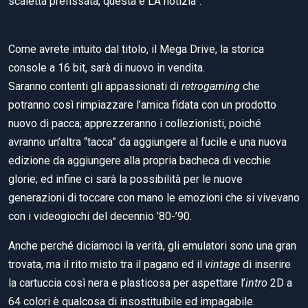
scaletta prefissata, questa è LA notizia”.
Come avrete intuito dal titolo, il Mega Drive, la storica
console a 16 bit, sarà di nuovo in vendita.
Saranno contenti gli appassionati di
retrogaming
che
potranno così rimpiazzare l’amica fidata con un prodotto
nuovo di pacca; apprezzeranno i collezionisti, poiché
avranno un’altra “tacca” da aggiungere al fucile e una nuova
edizione da aggiungere alla propria bacheca di vecchie
glorie; ed infine ci sarà la possibilità per le nuove
generazioni di toccare con mano le emozioni che si vivevano
con i videogiochi del decennio ’80-’90.
Anche perché diciamoci la verità, gli emulatori sono una gran
trovata, ma il rito misto tra il pagano ed il
vintage
di inserire
la cartuccia così nera e plasticosa per aspettare l’
intro
2D a
64 colori è qualcosa di insostituibile ed impagabile.