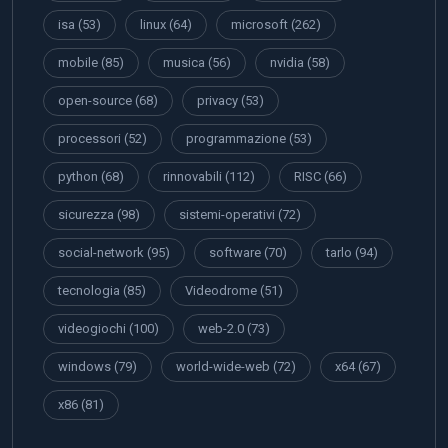
isa
(53)
linux
(64)
microsoft
(262)
mobile
(85)
musica
(56)
nvidia
(58)
open-source
(68)
privacy
(53)
processori
(52)
programmazione
(53)
python
(68)
rinnovabili
(112)
RISC
(66)
sicurezza
(98)
sistemi-operativi
(72)
social-network
(95)
software
(70)
tarlo
(94)
tecnologia
(85)
Videodrome
(51)
videogiochi
(100)
web-2.0
(73)
windows
(79)
world-wide-web
(72)
x64
(67)
x86
(81)