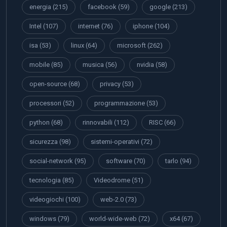
energia
(215)
facebook
(59)
google
(213)
Intel
(107)
internet
(76)
iphone
(104)
isa
(53)
linux
(64)
microsoft
(262)
mobile
(85)
musica
(56)
nvidia
(58)
open-source
(68)
privacy
(53)
processori
(52)
programmazione
(53)
python
(68)
rinnovabili
(112)
RISC
(66)
sicurezza
(98)
sistemi-operativi
(72)
social-network
(95)
software
(70)
tarlo
(94)
tecnologia
(85)
Videodrome
(51)
videogiochi
(100)
web-2.0
(73)
windows
(79)
world-wide-web
(72)
x64
(67)