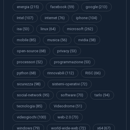
energia
(215)
facebook
(59)
google
(213)
Intel
(107)
internet
(76)
iphone
(104)
isa
(53)
linux
(64)
microsoft
(262)
mobile
(85)
musica
(56)
nvidia
(58)
open-source
(68)
privacy
(53)
processori
(52)
programmazione
(53)
python
(68)
rinnovabili
(112)
RISC
(66)
sicurezza
(98)
sistemi-operativi
(72)
social-network
(95)
software
(70)
tarlo
(94)
tecnologia
(85)
Videodrome
(51)
videogiochi
(100)
web-2.0
(73)
windows
(79)
world-wide-web
(72)
x64
(67)