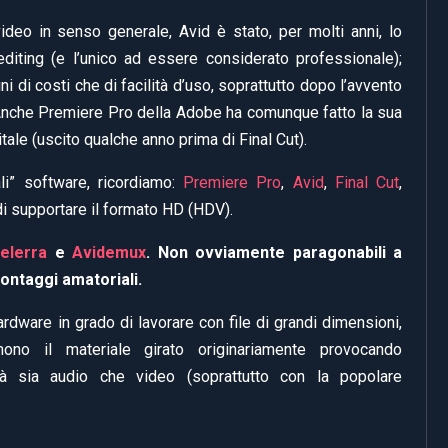
deo in senso generale, Avid è stato, per molti anni, lo
iting (e l’unico ad essere considerato professionale);
ni di costi che di facilità d’uso, soprattutto dopo l’avvento
 Anche Premiere Pro della Adobe ha comunque fatto la sua
tale (uscito qualche anno prima di Final Cut).
ali” software, ricordiamo:
Premiere Pro
,
Avid
,
Final Cut
,
 di supportare il formato HD (HDV).
elerra
e
Avidemux
. Non ovviamente paragonabili a
montaggi amatoriali.
rdware in grado di lavorare con file di grandi dimensioni,
no il materiale girato originariamente provocando
ità sia audio che video (soprattutto con la popolare