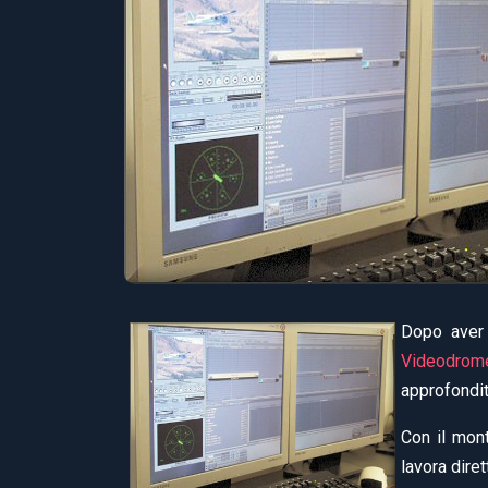
Dopo aver 
Videodro
approfondi
Con il mont
lavora dire