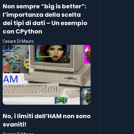
Non sempre “big is better”:
l’importanza della scelta
dei tipi di dati – Un esempio
con CPython
Cesare Di Mauro
No, i limiti dell’HAM non sono
svaniti!