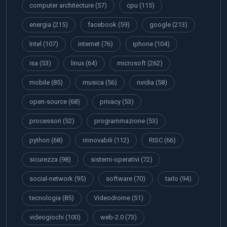
computer architecture
(57)
cpu
(115)
energia
(215)
facebook
(59)
google
(213)
Intel
(107)
internet
(76)
iphone
(104)
isa
(53)
linux
(64)
microsoft
(262)
mobile
(85)
musica
(56)
nvidia
(58)
open-source
(68)
privacy
(53)
processori
(52)
programmazione
(53)
python
(68)
rinnovabili
(112)
RISC
(66)
sicurezza
(98)
sistemi-operativi
(72)
social-network
(95)
software
(70)
tarlo
(94)
tecnologia
(85)
Videodrome
(51)
videogiochi
(100)
web-2.0
(73)