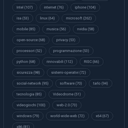
Intel
(107)
internet
(76)
iphone
(104)
isa
(53)
linux
(64)
microsoft
(262)
mobile
(85)
musica
(56)
nvidia
(58)
open-source
(68)
privacy
(53)
processori
(52)
programmazione
(53)
python
(68)
rinnovabili
(112)
RISC
(66)
sicurezza
(98)
sistemi-operativi
(72)
social-network
(95)
software
(70)
tarlo
(94)
tecnologia
(85)
Videodrome
(51)
videogiochi
(100)
web-2.0
(73)
windows
(79)
world-wide-web
(72)
x64
(67)
x86
(81)