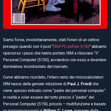
Siamo forse, involontariamente, stati forieri di un cattivo
presagio quando con il post “
IBM PC before 5150
” abbiamo
ripercorso i passi che hanno portato IBM a rilasciare “il”
Personal Computer (5150), avviandosi con esso a diventare
dominatore incontrastato del mercato.
Come abbiamo ricordato, l’intero ramo dei microcalcolatori
IBM nasce dalla geniale intuizione di
Paul J. Friedl
che
viene spesso indicato come “padre del personal computer”.
In realtà a voler essere del tutto precisi il “padre” del
Personal Computer (5150, piccolo – multifunzione e basato
su microprocessore) è
William C. Lowe
, manager della