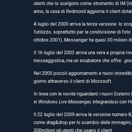
utenti che lo scelgono come strumento di IM (I
anno, la casa di Redmond aggiorna il client dotan
A luglio del 2000 arriva la terza versione: lo sc
l’utilizzo, soprattutto per la condivisione di fo
ottobre 2001), Messenger ha quasi 30 milioni di u
Il 16 luglio del 2003 arriva una vera e propria r
messaggistica, ma un incubatore che offre:
gioc
Nel 2005 piccoli aggiornamenti e nuovi incredibil
giorno attraverso il client di Microsoft.
In linea con le novità riguardanti i nuovi Siste
in
Windows Live Messenger,
integrandosi con H
Il 22 luglio del 2009 arriva la versione numero 
come
drag&drop per lo scambio delle immagini
300milioni gli utenti che usano il client.