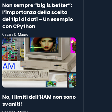
Non sempre “big is better”:
l’importanza della scelta
dei tipi di dati – Un esempio
con CPython
Cesare Di Mauro
No, i limiti dell’HAM non sono
svaniti!