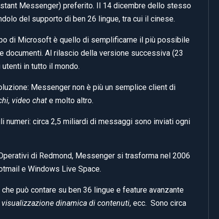
nstant Messenger) preferito. Il 14 dicembre dello stesso
dolo del supporto di ben 26 lingue, tra cui il cinese.
opo di Microsoft è quello di semplificarne il più possibile
to e documenti. Al rilascio della versione successiva (23
tenti in tutto il mondo.
ivoluzione: Messenger non è più un semplice client di
hi, video chat
e molto altro.
i numeri: circa 2,5 miliardi di messaggi sono inviati ogni
mi Operativi di Redmond, Messenger si trasforma nel 2006
otmail e Windows Live Space.
8, che può contare su ben 36 lingue e feature avanzante
,
visualizzazione dinamica di contenuti
, ecc. Sono circa