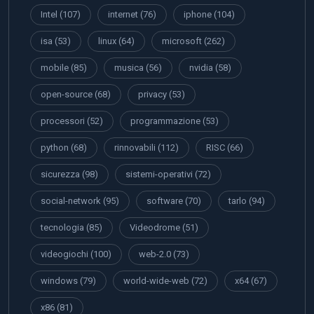
Intel
(107)
internet
(76)
iphone
(104)
isa
(53)
linux
(64)
microsoft
(262)
mobile
(85)
musica
(56)
nvidia
(58)
open-source
(68)
privacy
(53)
processori
(52)
programmazione
(53)
python
(68)
rinnovabili
(112)
RISC
(66)
sicurezza
(98)
sistemi-operativi
(72)
social-network
(95)
software
(70)
tarlo
(94)
tecnologia
(85)
Videodrome
(51)
videogiochi
(100)
web-2.0
(73)
windows
(79)
world-wide-web
(72)
x64
(67)
x86
(81)