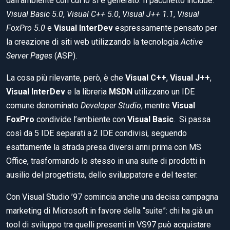
dall’ambiente con cui lo si è generato. Il pacchetto include:
Visual Basic 5.0
,
Visual C++ 5.0
,
Visual J++ 1.1
,
Visual
FoxPro 5.0
e
Visual InterDev
espressamente pensato per
la creazione di siti web utilizzando la tecnologia
Active
Server Pages
(ASP).
La cosa più rilevante, però, è che
Visual C++
,
Visual J++
,
Visual InterDev
e la libreria
MSDN
utilizzano un IDE
comune denominato
Developer Studio
, mentre
Visual
FoxPro
condivide l’ambiente con
Visual Basic
. Si passa
così da 5 IDE separati a 2 IDE condivisi, seguendo
esattamente la strada presa diversi anni prima con MS
Office, trasformando lo stesso in una suite di prodotti in
ausilio del progettista, dello sviluppatore e del tester.
Con Visual Studio ’97 comincia anche una decisa campagna
marketing di Microsoft in favore della “suite”: chi ha già un
tool di sviluppo tra quelli presenti in VS97 può acquistare