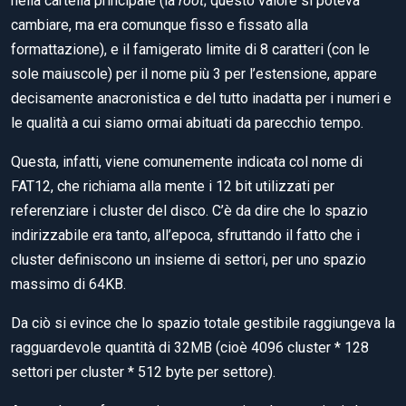
nella cartella principale (la
root
; questo valore si poteva
cambiare, ma era comunque fisso e fissato alla
formattazione), e il famigerato limite di 8 caratteri (con le
sole maiuscole) per il nome più 3 per l’estensione, appare
decisamente anacronistica e del tutto inadatta per i numeri e
le qualità a cui siamo ormai abituati da parecchio tempo.
Questa, infatti, viene comunemente indicata col nome di
FAT12, che richiama alla mente i 12 bit utilizzati per
referenziare i cluster del disco. C’è da dire che lo spazio
indirizzabile era tanto, all’epoca, sfruttando il fatto che i
cluster definiscono un insieme di settori, per uno spazio
massimo di 64KB.
Da ciò si evince che lo spazio totale gestibile raggiungeva la
ragguardevole quantità di 32MB (cioè 4096 cluster * 128
settori per cluster * 512 byte per settore).