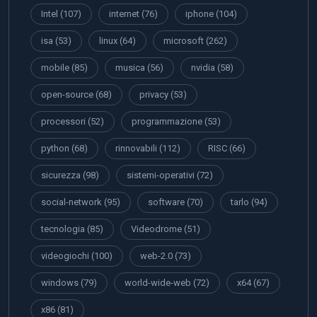
Intel
(107)
internet
(76)
iphone
(104)
isa
(53)
linux
(64)
microsoft
(262)
mobile
(85)
musica
(56)
nvidia
(58)
open-source
(68)
privacy
(53)
processori
(52)
programmazione
(53)
python
(68)
rinnovabili
(112)
RISC
(66)
sicurezza
(98)
sistemi-operativi
(72)
social-network
(95)
software
(70)
tarlo
(94)
tecnologia
(85)
Videodrome
(51)
videogiochi
(100)
web-2.0
(73)
windows
(79)
world-wide-web
(72)
x64
(67)
x86
(81)