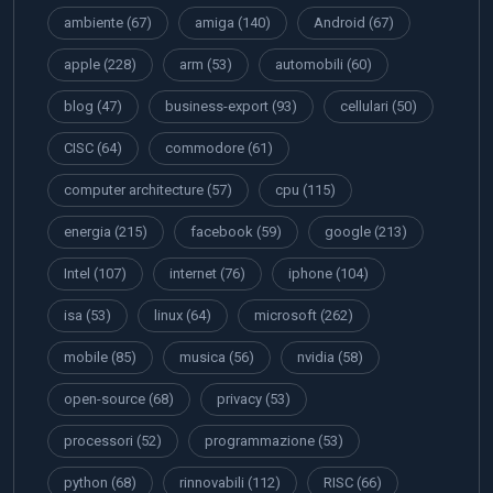
ambiente
(67)
amiga
(140)
Android
(67)
apple
(228)
arm
(53)
automobili
(60)
blog
(47)
business-export
(93)
cellulari
(50)
CISC
(64)
commodore
(61)
computer architecture
(57)
cpu
(115)
energia
(215)
facebook
(59)
google
(213)
Intel
(107)
internet
(76)
iphone
(104)
isa
(53)
linux
(64)
microsoft
(262)
mobile
(85)
musica
(56)
nvidia
(58)
open-source
(68)
privacy
(53)
processori
(52)
programmazione
(53)
python
(68)
rinnovabili
(112)
RISC
(66)