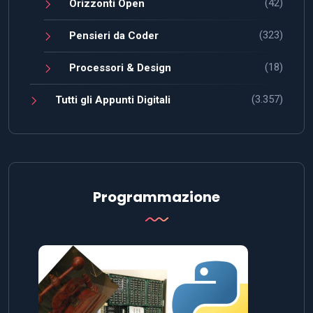
(42)
Orizzonti Open
(323)
Pensieri da Coder
(18)
Processori & Design
(3.357)
Tutti gli Appunti Digitali
Programmazione