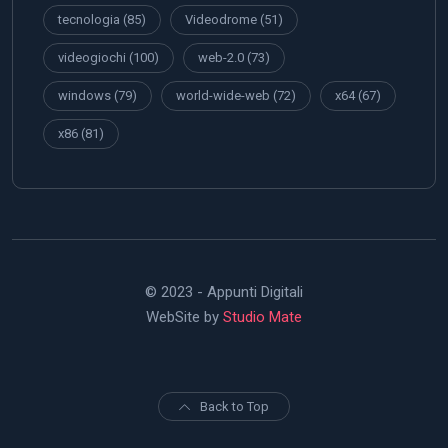
tecnologia
(85)
Videodrome
(51)
videogiochi
(100)
web-2.0
(73)
windows
(79)
world-wide-web
(72)
x64
(67)
x86
(81)
© 2023 - Appunti Digitali
WebSite by
Studio Mate
Back to Top