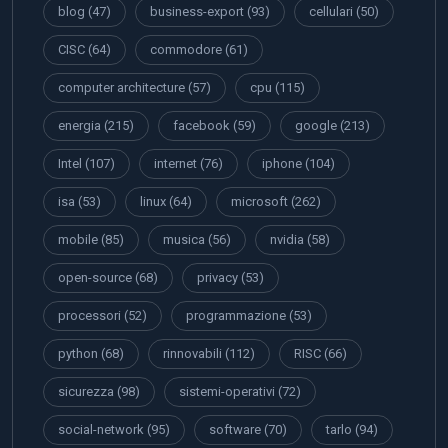
blog
(47)
business-export
(93)
cellulari
(50)
CISC
(64)
commodore
(61)
computer architecture
(57)
cpu
(115)
energia
(215)
facebook
(59)
google
(213)
Intel
(107)
internet
(76)
iphone
(104)
isa
(53)
linux
(64)
microsoft
(262)
mobile
(85)
musica
(56)
nvidia
(58)
open-source
(68)
privacy
(53)
processori
(52)
programmazione
(53)
python
(68)
rinnovabili
(112)
RISC
(66)
sicurezza
(98)
sistemi-operativi
(72)
social-network
(95)
software
(70)
tarlo
(94)