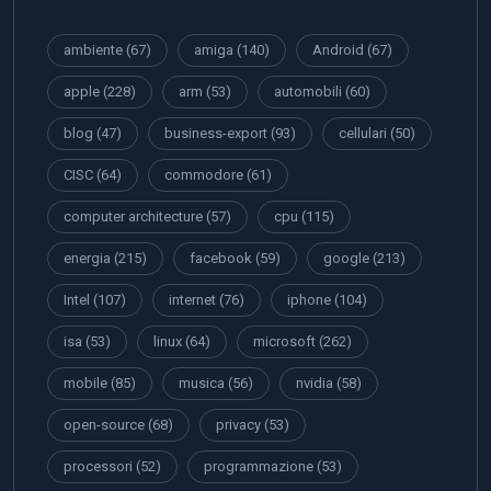
ambiente
(67)
amiga
(140)
Android
(67)
apple
(228)
arm
(53)
automobili
(60)
blog
(47)
business-export
(93)
cellulari
(50)
CISC
(64)
commodore
(61)
computer architecture
(57)
cpu
(115)
energia
(215)
facebook
(59)
google
(213)
Intel
(107)
internet
(76)
iphone
(104)
isa
(53)
linux
(64)
microsoft
(262)
mobile
(85)
musica
(56)
nvidia
(58)
open-source
(68)
privacy
(53)
processori
(52)
programmazione
(53)