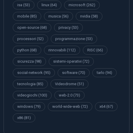
isa
(53)
linux
(64)
microsoft
(262)
mobile
(85)
musica
(56)
nvidia
(58)
open-source
(68)
privacy
(53)
processori
(52)
programmazione
(53)
python
(68)
rinnovabili
(112)
RISC
(66)
sicurezza
(98)
sistemi-operativi
(72)
social-network
(95)
software
(70)
tarlo
(94)
tecnologia
(85)
Videodrome
(51)
videogiochi
(100)
web-2.0
(73)
windows
(79)
world-wide-web
(72)
x64
(67)
x86
(81)