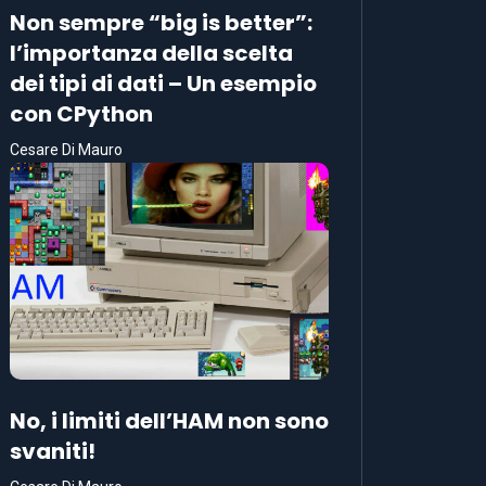
Non sempre “big is better”:
l’importanza della scelta
dei tipi di dati – Un esempio
con CPython
Cesare Di Mauro
No, i limiti dell’HAM non sono
svaniti!