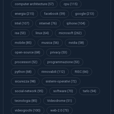
computer architecture
(57)
cpu
(115)
energia
(215)
facebook
(59)
google
(213)
Intel
(107)
internet
(76)
iphone
(104)
isa
(53)
linux
(64)
microsoft
(262)
mobile
(85)
musica
(56)
nvidia
(58)
open-source
(68)
privacy
(53)
processori
(52)
programmazione
(53)
python
(68)
rinnovabili
(112)
RISC
(66)
sicurezza
(98)
sistemi-operativi
(72)
social-network
(95)
software
(70)
tarlo
(94)
tecnologia
(85)
Videodrome
(51)
videogiochi
(100)
web-2.0
(73)