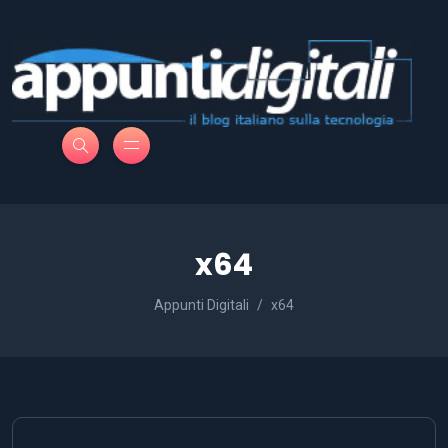
x64
Appunti Digitali
x64