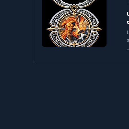
L
L
s