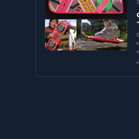
2
S
r
v