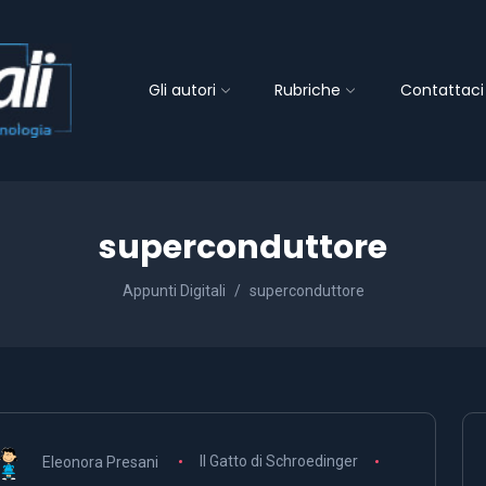
Gli autori
Rubriche
Contattaci
superconduttore
Appunti Digitali
superconduttore
Eleonora Presani
Il Gatto di Schroedinger