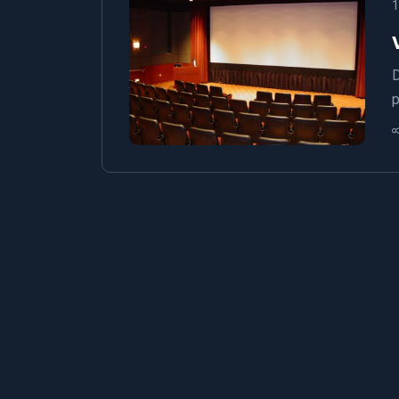
1
D
p