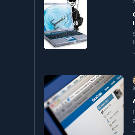
2
S
f
8
F
g