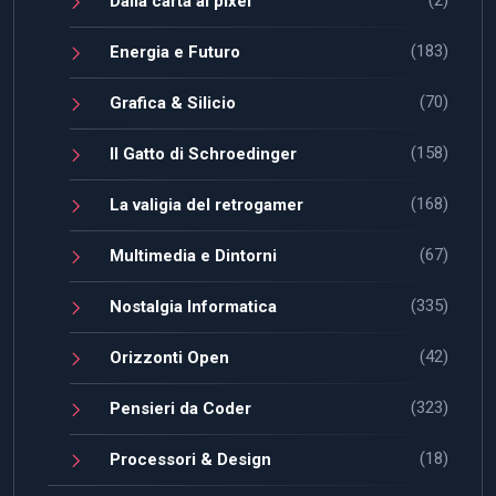
Dalla carta ai pixel
(183)
Energia e Futuro
(70)
Grafica & Silicio
(158)
Il Gatto di Schroedinger
(168)
La valigia del retrogamer
(67)
Multimedia e Dintorni
(335)
Nostalgia Informatica
(42)
Orizzonti Open
(323)
Pensieri da Coder
(18)
Processori & Design