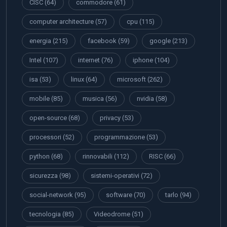
CISC
(64)
commodore
(61)
computer architecture
(57)
cpu
(115)
energia
(215)
facebook
(59)
google
(213)
Intel
(107)
internet
(76)
iphone
(104)
isa
(53)
linux
(64)
microsoft
(262)
mobile
(85)
musica
(56)
nvidia
(58)
open-source
(68)
privacy
(53)
processori
(52)
programmazione
(53)
python
(68)
rinnovabili
(112)
RISC
(66)
sicurezza
(98)
sistemi-operativi
(72)
social-network
(95)
software
(70)
tarlo
(94)
tecnologia
(85)
Videodrome
(51)