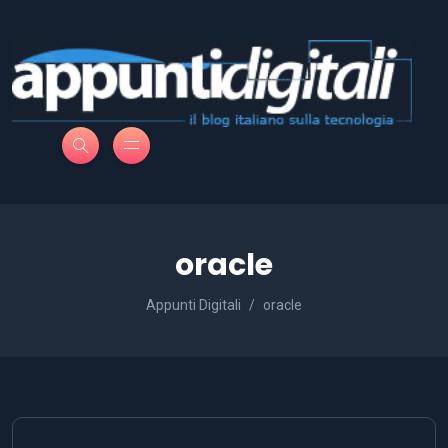
oracle
Appunti Digitali
oracle