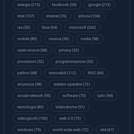
energia
(215)
facebook
(59)
google
(213)
Intel
(107)
internet
(76)
iphone
(104)
isa
(53)
linux
(64)
microsoft
(262)
mobile
(85)
musica
(56)
nvidia
(58)
open-source
(68)
privacy
(53)
processori
(52)
programmazione
(53)
python
(68)
rinnovabili
(112)
RISC
(66)
sicurezza
(98)
sistemi-operativi
(72)
social-network
(95)
software
(70)
tarlo
(94)
tecnologia
(85)
Videodrome
(51)
videogiochi
(100)
web-2.0
(73)
windows
(79)
world-wide-web
(72)
x64
(67)