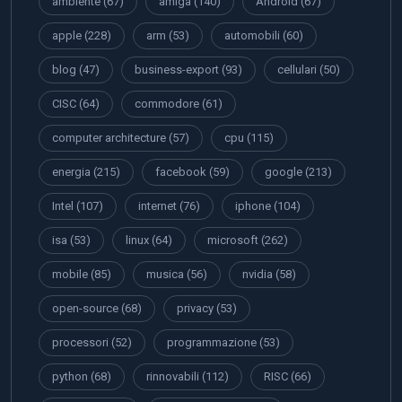
ambiente
(67)
amiga
(140)
Android
(67)
apple
(228)
arm
(53)
automobili
(60)
blog
(47)
business-export
(93)
cellulari
(50)
CISC
(64)
commodore
(61)
computer architecture
(57)
cpu
(115)
energia
(215)
facebook
(59)
google
(213)
Intel
(107)
internet
(76)
iphone
(104)
isa
(53)
linux
(64)
microsoft
(262)
mobile
(85)
musica
(56)
nvidia
(58)
open-source
(68)
privacy
(53)
processori
(52)
programmazione
(53)
python
(68)
rinnovabili
(112)
RISC
(66)