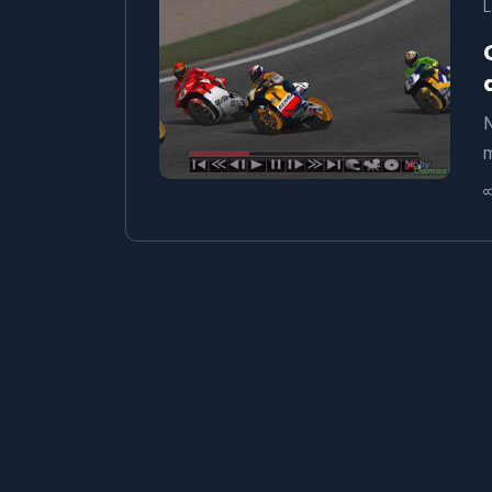
L
N
m