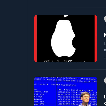
1
L
m
1