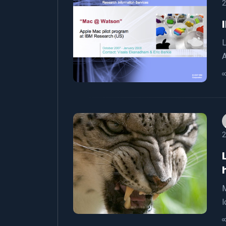
2
L
A
2
M
l