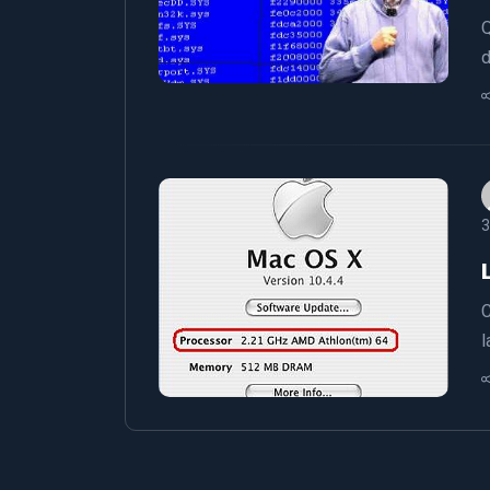
Q
d
3
C
l