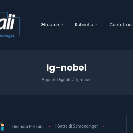
Gli autori
Rubriche
Contattaci
Ig-nobel
Appunti Digitali
Ig-nobel
Eleonora Presani
Il Gatto di Schroedinger