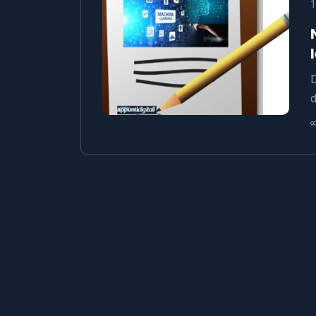
1
D
d