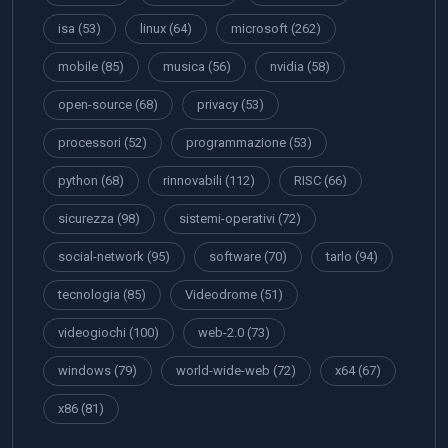
isa
(53)
linux
(64)
microsoft
(262)
mobile
(85)
musica
(56)
nvidia
(58)
open-source
(68)
privacy
(53)
processori
(52)
programmazione
(53)
python
(68)
rinnovabili
(112)
RISC
(66)
sicurezza
(98)
sistemi-operativi
(72)
social-network
(95)
software
(70)
tarlo
(94)
tecnologia
(85)
Videodrome
(51)
videogiochi
(100)
web-2.0
(73)
windows
(79)
world-wide-web
(72)
x64
(67)
x86
(81)