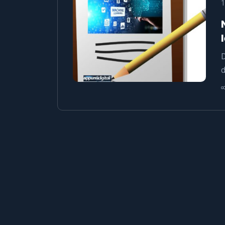
1
D
d