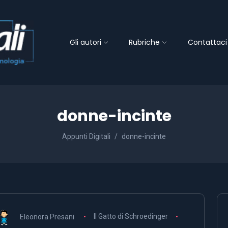
Gli autori
Rubriche
Contattaci
donne-incinte
Appunti Digitali
donne-incinte
Eleonora Presani
Il Gatto di Schroedinger