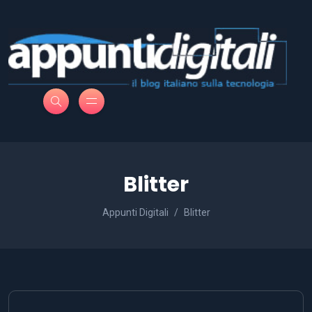
Blitter
Appunti Digitali
Blitter