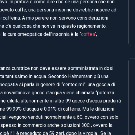
ativo. In pratica è come dire che se una persona che non
r bevuto caffé, una persona insonne dovrebbe riuscire ad
 caffeina. A mio parere non servono considerazioni
che c’è qualcosa che non va in questo ragionamento.
 la cura omeopatica dell’insonnia è la “
coffea
“,
stanza curatrice non deve essere somministrata in dosi
luita tantissimo in acqua. Secondo Hahnemann più una
omeopatia si parla in genere di “centesimi”: una goccia di
to a novantanove gocce d’acqua viene chiamata “potenza
e diluita ulteriormente in altre 99 gocce d’acqua produrrà
ne 99.99% d’acqua e 0.01% di caffeina. Ma le diluizioni
ciali vengono venduti normalmente a 6C, ovvero con solo
no spesso in commercio anche soluzioni 30C , ovvero la
 cioè l’1 è preceduto da 59 zeri, dopo la virgola. Se la