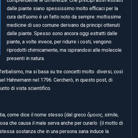
comprenderne le differenze. Che princípi attivi estratti
dalle piante siano spessissimo molto efficaci per la
cura dell’uomo è un fatto noto da sempre: moltissime
medicine di uso comune derivano da principi ottenuti
dalle piante. Spesso sono ancora oggi estratti dalle
piante, a volte invece, per ridurre i costi, vengono
riprodotti chimicamente, ma ispirandosi alle molecole
presenti in natura.
l’erbalismo, ma si basa su tre concetti molto diversi, così
el Hahnemann nel 1796. Cercherò, in questo post, di
nto di vista scientifico.
tia, come dice il nome stesso (dal greco
ὅμοιος
, simile,
 cosa che causa il male serva anche per curarlo (il motto di
a stessa sostanza che in una persona sana induce la