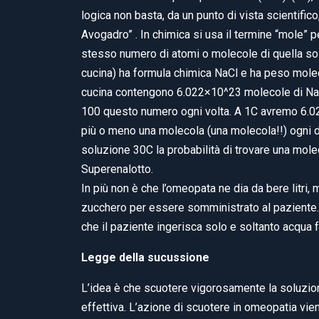
logica non basta, da un punto di vista scientifico
Avogadro” . In chimica si usa il termine “mole” p
stesso numero di atomi o molecole di quella sos
cucina) ha formula chimica NaCl e ha peso molec
cucina contengono 6.022×10^23 molecole di NaCl.
100 questo numero ogni volta. A 1C avremo 6.0
più o meno una molecola (una molecola!!) ogni 
soluzione 30C la probabilità di trovare una moleco
Superenalotto.
In più non è che l’omeopata ne dia da bere litri,
zucchero per essere somministrato al paziente. 
che il paziente ingerisca solo e soltanto acqua f
Legge della sucussione
L’idea è che scuotere vigorosamente la soluzion
effettiva. L’azione di scuotere in omeopatia vi