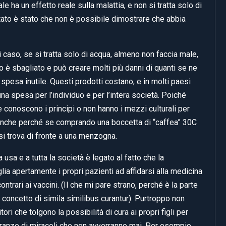
 ha un effetto reale sulla malattia, e non si tratta solo di
ltato è stato che non è possibile dimostrare che abbia
caso, se si tratta solo di acqua, almeno non faccia male,
 è sbagliato e può creare molti più danni di quanti se ne
pesa inutile. Questi prodotti costano, e in molti paesi
na spesa per l’individuo e per l’intera società. Poiché
e conoscono i principi o non hanno i mezzi culturali per
a. Anche perché se comprando una boccetta di “caffea” 30C
i si trova di fronte a una menzogna.
 usa e a tutta la società è legato al fatto che la
a apertamente i propri pazienti ad affidarsi alla medicina
trari ai vaccini. (Il che mi pare strano, perché è la parte
l concetto di simila similibus curantur). Purtroppo non
ri che tolgono la possibilità di cura ai propri figli per
ranze di miracoli che non avverranno mai. Per esempio