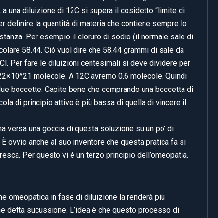
, a una diluizione di 12C si supera il cosidetto “limite di
er definire la quantità di materia che contiene sempre lo
tanza. Per esempio il cloruro di sodio (il normale sale di
olare 58.44. Ciò vuol dire che 58.44 grammi di sale da
 Per fare le diluizioni centesimali si deve dividere per
22×10^21 molecole. A 12C avremo 0.6 molecole. Quindi
due boccette. Capite bene che comprando una boccetta di
la di principio attivo è più bassa di quella di vincere il
 ma versa una goccia di questa soluzione su un po’ di
È ovvio anche al suo inventore che questa pratica fa si
resca. Per questo vi è un terzo principio dell’omeopatia.
e omeopatica in fase di diluizione la renderà più
ene detta sucussione. L’idea è che questo processo di