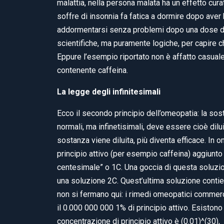
malattia, nella persona malata ha un effetto cur
soffre di insonnia fa fatica a dormire dopo ave
addormentarsi senza problemi dopo una dose di
scientifiche, ma puramente logiche, per capire 
Eppure l’esempio riportato non è affatto casuale:
contenente caffeina.
La legge degli infinitesimali
Ecco il secondo principio dell’omeopatia: la so
normali, ma infinetisimali, deve essere cioè di
sostanza viene diluita, più diventa efficace. In 
principio attivo (per esempio caffeina) aggiun
centesimale” o 1C. Una goccia di questa soluzion
una soluzione 2C. Quest’ultima soluzione contie
non si fermano qui: i rimedi omeopatici commer
il 0.000 000 000 1% di principio attivo. Esisto
concentrazione di principio attivo è (0.01)^(30),