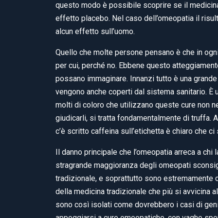
questo modo è possibile scoprire se il medicinale
effetto placebo. Nel caso dell’omeopatia il risu
alcun effetto sull’uomo.
Quello che molte persone pensano è che in ogni 
per cui, perché no. Ebbene questo atteggiamento
possano immaginare. Innanzi tutto è una grande s
vengono anche coperti dal sistema sanitario. È u
molti di coloro che utilizzano queste cure non n
giudicarli, si tratta fondamentalmente di truff
c’è scritto caffeina sull’etichetta è chiaro che c
Il danno principale che l’omeopatia arreca a chi la
stragrande maggioranza degli omeopati sconsigli
tradizionale, e soprattutto sono estremamente con
della medicina tradizionale che più si avvicina a
sono così isolati come dovrebbero i casi di genito
appoggiarsi a cure omeopatiche, con vaghe spe