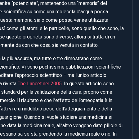
enire “potenziate”, mantenendo una “memoria” del
ne scientifica su come una molecola d’acqua possa
questa memoria sia o come possa venire utilizzata
osì come gli atomi e le particelle, sono quello che sono, la
 se queste proprietà sono diverse, allora si tratta di un
mente da con che cosa sia venuta in contatto.
a la più assurda, ma tutte e tre dimostrano come
cientifico. Vi sono pochissime pubblicazioni scientifiche
ditare l’approccio scientifico – ma l’unico articolo
a rivista
The Lancet nel 2005
. In questo articolo sono
o standard per la validazione della cura, proprio come
ercio. Il risultato è che l’effetto dell’omeopatia è in
nfatti vi è un’indubbio peso dell’atteggiamento e della
guarigione. Quando si vuole studiare una medicina si
 data la medicina reale, all’altro vengono date pillole di
nessuno sa se sta prendendo la medicina reale o no. In