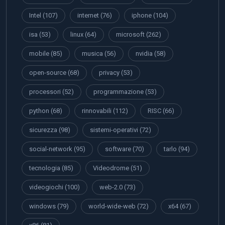
Intel
(107)
internet
(76)
iphone
(104)
isa
(53)
linux
(64)
microsoft
(262)
mobile
(85)
musica
(56)
nvidia
(58)
open-source
(68)
privacy
(53)
processori
(52)
programmazione
(53)
python
(68)
rinnovabili
(112)
RISC
(66)
sicurezza
(98)
sistemi-operativi
(72)
social-network
(95)
software
(70)
tarlo
(94)
tecnologia
(85)
Videodrome
(51)
videogiochi
(100)
web-2.0
(73)
windows
(79)
world-wide-web
(72)
x64
(67)