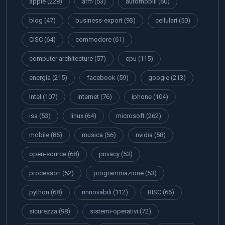
apple
(228)
arm
(53)
automobili
(60)
blog
(47)
business-export
(93)
cellulari
(50)
CISC
(64)
commodore
(61)
computer architecture
(57)
cpu
(115)
energia
(215)
facebook
(59)
google
(213)
Intel
(107)
internet
(76)
iphone
(104)
isa
(53)
linux
(64)
microsoft
(262)
mobile
(85)
musica
(56)
nvidia
(58)
open-source
(68)
privacy
(53)
processori
(52)
programmazione
(53)
python
(68)
rinnovabili
(112)
RISC
(66)
sicurezza
(98)
sistemi-operativi
(72)