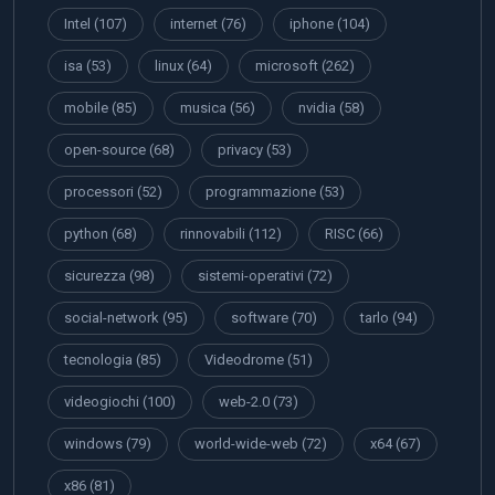
Intel
(107)
internet
(76)
iphone
(104)
isa
(53)
linux
(64)
microsoft
(262)
mobile
(85)
musica
(56)
nvidia
(58)
open-source
(68)
privacy
(53)
processori
(52)
programmazione
(53)
python
(68)
rinnovabili
(112)
RISC
(66)
sicurezza
(98)
sistemi-operativi
(72)
social-network
(95)
software
(70)
tarlo
(94)
tecnologia
(85)
Videodrome
(51)
videogiochi
(100)
web-2.0
(73)
windows
(79)
world-wide-web
(72)
x64
(67)
x86
(81)