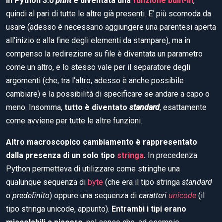
In Python 3.0
print
è diventata una
funzione
built-in
,
quindi al pari di tutte le altre già presenti. E’ più scomoda da
usare (adesso è necessario aggiungere una parentesi aperta
all’inizio e alla fine degli elementi da stampare), ma in
compenso la redirezione su file è diventata un parametro
come un altro, e lo stesso vale per il separatore degli
argomenti (che, tra l’altro, adesso è anche possibile
cambiare) e la possibilità di specificare se andare a capo o
meno. Insomma,
tutto è diventato
standard
, esattamente
come avviene per tutte le altre funzioni.
Altro macroscopico cambiamento è rappresentato
dalla presenza di un solo tipo
stringa
.
In precedenza
Python permetteva di utilizzare come stringhe una
qualunque sequenza di
byte
(che era il tipo stringa
standard
o
predefinito
) oppure una sequenza di
caratteri
unicode
(il
tipo stringa unicode, appunto).
Entrambi i tipi erano