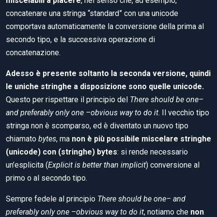
miscelabili a piacere
, nel senso che, ad esempio,
concatenare una stringa “standard” con una unicode
comportava automaticamente la conversione della prima al
secondo tipo, e la successiva operazione di
concatenazione.
Adesso è presente soltanto la seconda versione
, quindi
le uniche stringhe a disposizione sono quelle unicode.
Questo per rispettare il principio del
There should be one–
and preferably only one –obvious way to do it
. Il vecchio tipo
stringa non è scomparso, ed è diventato un nuovo tipo
chiamato
bytes
, ma
non è più possibile miscelare stringhe
(unicode) con (stringhe) bytes
: si rende necessario
un’esplicita (
Explicit is better than implicit
) conversione al
primo o al secondo tipo.
Sempre fedele al principio
There should be one– and
preferably only one –obvious way to do it
, notiamo che
non