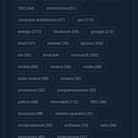
CISC
(64)
commodore
(61)
computer architecture
(57)
cpu
(115)
energia
(215)
facebook
(59)
google
(213)
Intel
(107)
internet
(76)
iphone
(104)
isa
(53)
linux
(64)
microsoft
(262)
mobile
(85)
musica
(56)
nvidia
(58)
open-source
(68)
privacy
(53)
processori
(52)
programmazione
(53)
python
(68)
rinnovabili
(112)
RISC
(66)
sicurezza
(98)
sistemi-operativi
(72)
social-network
(95)
software
(70)
tarlo
(94)
tecnologia
(85)
Videodrome
(51)