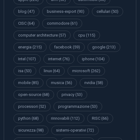
blog
(47)
business-export
(93)
cellulari
(50)
CISC
(64)
commodore
(61)
computer architecture
(57)
cpu
(115)
energia
(215)
facebook
(59)
google
(213)
Intel
(107)
internet
(76)
iphone
(104)
isa
(53)
linux
(64)
microsoft
(262)
mobile
(85)
musica
(56)
nvidia
(58)
open-source
(68)
privacy
(53)
processori
(52)
programmazione
(53)
python
(68)
rinnovabili
(112)
RISC
(66)
sicurezza
(98)
sistemi-operativi
(72)