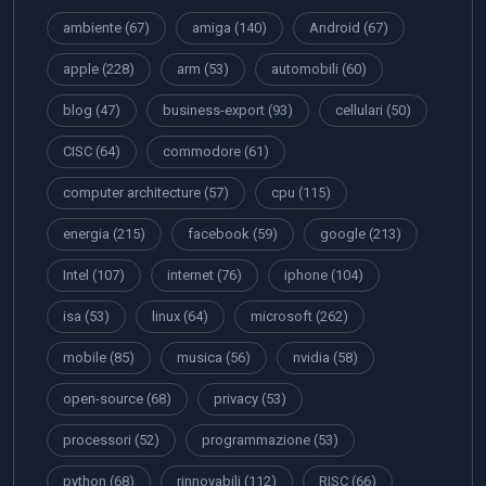
ambiente
(67)
amiga
(140)
Android
(67)
apple
(228)
arm
(53)
automobili
(60)
blog
(47)
business-export
(93)
cellulari
(50)
CISC
(64)
commodore
(61)
computer architecture
(57)
cpu
(115)
energia
(215)
facebook
(59)
google
(213)
Intel
(107)
internet
(76)
iphone
(104)
isa
(53)
linux
(64)
microsoft
(262)
mobile
(85)
musica
(56)
nvidia
(58)
open-source
(68)
privacy
(53)
processori
(52)
programmazione
(53)
python
(68)
rinnovabili
(112)
RISC
(66)