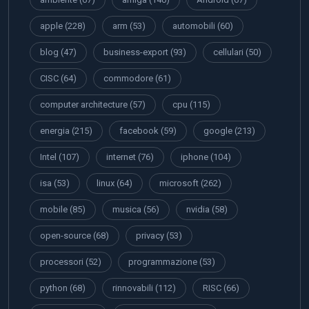
apple
(228)
arm
(53)
automobili
(60)
blog
(47)
business-export
(93)
cellulari
(50)
CISC
(64)
commodore
(61)
computer architecture
(57)
cpu
(115)
energia
(215)
facebook
(59)
google
(213)
Intel
(107)
internet
(76)
iphone
(104)
isa
(53)
linux
(64)
microsoft
(262)
mobile
(85)
musica
(56)
nvidia
(58)
open-source
(68)
privacy
(53)
processori
(52)
programmazione
(53)
python
(68)
rinnovabili
(112)
RISC
(66)