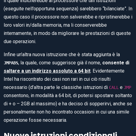
il quale indicherebbe al processore che tali istruzioni
(eseguite nell’opportuna sequenza) sarebbero “bilanciate”. In
questo caso il processore non salverebbe e ripristinerebbe i
loro valori in/dalla memoria, ma li conserverebbe
internamente, in modo da migliorare le prestazioni di queste
due operazioni.
Infine un’altra nuova istruzione che è stata aggiunta è la
, la quale, come suggerisce già il nome,
consente di
JMPABS
saltare a un indirizzo assoluto a 64 bit
. Evidentemente
Intel ha riscontrato dei casi non rari in cui ciò risulti
necessario (d’altra parte le classiche istruzioni di
e
CALL
JMP
consentono, in modalità a 64 bit, di potersi spostare soltanto
di + o – 2GB al massimo) e ha deciso di sopperirvi, anche se
personalmente non ho incontrato occasioni in cui una simile
operazione fosse necessaria.
Nuove istruzioni condizionali