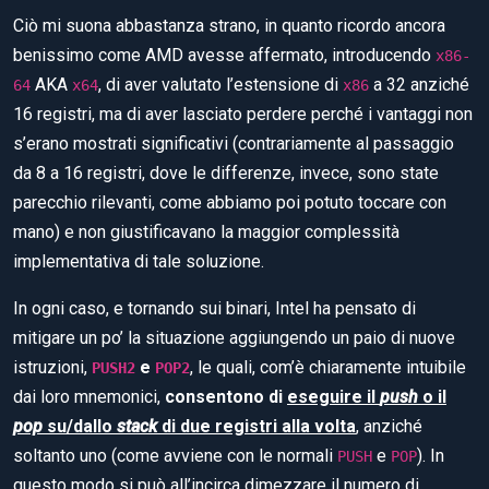
Ciò mi suona abbastanza strano, in quanto ricordo ancora
benissimo come AMD avesse affermato, introducendo
x86-
AKA
, di aver valutato l’estensione di
a 32 anziché
64
x64
x86
16 registri, ma di aver lasciato perdere perché i vantaggi non
s’erano mostrati significativi (contrariamente al passaggio
da 8 a 16 registri, dove le differenze, invece, sono state
parecchio rilevanti, come abbiamo poi potuto toccare con
mano) e non giustificavano la maggior complessità
implementativa di tale soluzione.
In ogni caso, e tornando sui binari, Intel ha pensato di
mitigare un po’ la situazione aggiungendo un paio di nuove
istruzioni,
e
, le quali, com’è chiaramente intuibile
PUSH2
POP2
dai loro mnemonici,
consentono di
eseguire il
push
o il
pop
su/dallo
stack
di due registri alla volta
, anziché
soltanto uno (come avviene con le normali
e
). In
PUSH
POP
questo modo si può all’incirca dimezzare il numero di