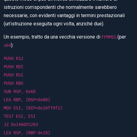
istruzioni corrispondenti che normalmente sarebbero
necessarie, con evidenti vantaggi in termini prestazionali
(un’istruzione eseguita ogni volta, anziché due).
Un esempio, tratto da una vecchia versione di
(per
FFMPEG
):
x64
PUSH R12
PUSH RDI
PUSH RSI
PUSH RBX
SUB RSP, 0x68
LEA RBP, [RSP+0x80]
MOV ESI, [RIP+0x20f79f2]
TEST ESI, ESI
JZ 0x140d55203
LEA RSP, [RBP-0x18]