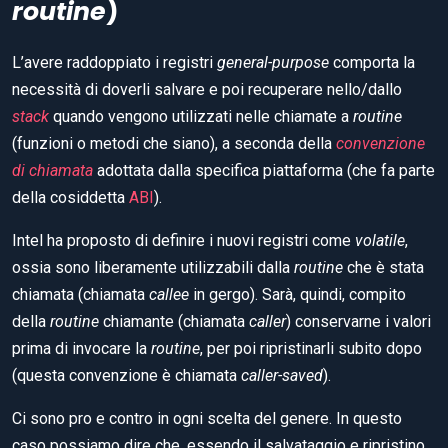
routine
)
L’avere raddoppiato i registri
general-purpose
comporta la
necessità di doverli salvare e poi recuperare nello/dallo
stack
quando vengono utilizzati nelle chiamate a
routine
(funzioni o metodi che siano), a seconda della
convenzione
di chiamata
adottata dalla specifica piattaforma (che fa parte
della cosiddetta
ABI
).
Intel ha proposto di definire i nuovi registri come
volatile
,
ossia sono liberamente utilizzabili dalla
routine
che è stata
chiamata (chiamata
callee
in gergo). Sarà, quindi, compito
della
routine
chiamante (chiamata
caller
) conservarne i valori
prima di invocare la
routine
, per poi ripristinarli subito dopo
(questa convenzione è chiamata
caller-saved
).
Ci sono pro e contro in ogni scelta del genere. In questo
caso possiamo dire che, essendo il salvataggio e ripristino