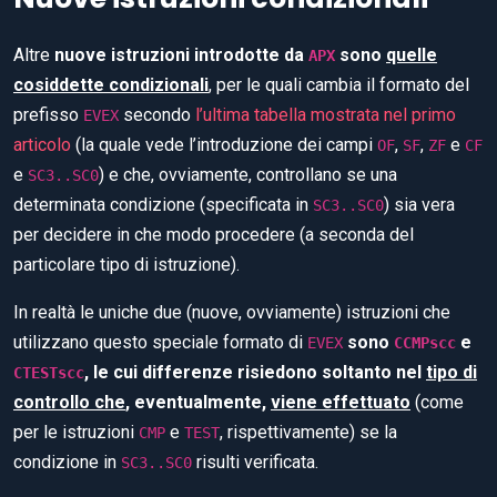
Altre
nuove istruzioni introdotte da
sono
quelle
APX
cosiddette condizionali
, per le quali cambia il formato del
prefisso
secondo
l’ultima tabella mostrata nel primo
EVEX
articolo
(la quale vede l’introduzione dei campi
,
,
e
OF
SF
ZF
CF
e
) e che, ovviamente, controllano se una
SC3..SC0
determinata condizione (specificata in
) sia vera
SC3..SC0
per decidere in che modo procedere (a seconda del
particolare tipo di istruzione).
In realtà le uniche due (nuove, ovviamente) istruzioni che
utilizzano questo speciale formato di
sono
e
EVEX
CCMPscc
, le cui differenze risiedono soltanto nel
tipo di
CTESTscc
controllo che
, eventualmente,
viene effettuato
(come
per le istruzioni
e
, rispettivamente) se la
CMP
TEST
condizione in
risulti verificata.
SC3..SC0