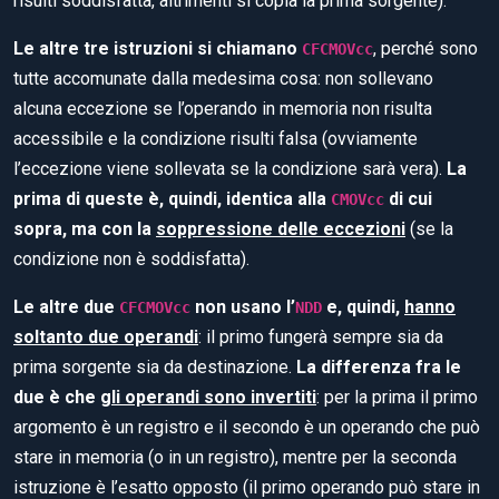
risulti soddisfatta, altrimenti si copia la prima sorgente).
Le altre tre istruzioni si chiamano
, perché sono
CFCMOVcc
tutte accomunate dalla medesima cosa: non sollevano
alcuna eccezione se l’operando in memoria non risulta
accessibile e la condizione risulti falsa (ovviamente
l’eccezione viene sollevata se la condizione sarà vera).
La
prima di queste è, quindi, identica alla
di cui
CMOVcc
sopra, ma con la
soppressione delle eccezioni
(se la
condizione non è soddisfatta).
Le altre due
non usano l’
e, quindi,
hanno
CFCMOVcc
NDD
soltanto due operandi
: il primo fungerà sempre sia da
prima sorgente sia da destinazione.
La differenza fra le
due è che
gli operandi sono invertiti
: per la prima il primo
argomento è un registro e il secondo è un operando che può
stare in memoria (o in un registro), mentre per la seconda
istruzione è l’esatto opposto (il primo operando può stare in