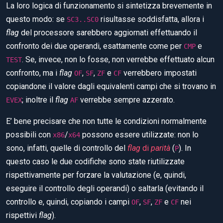
La loro logica di funzionamento si sintetizza brevemente in
questo modo: se
risultasse soddisfatta, allora i
SC3..SC0
flag
del processore sarebbero aggiornati effettuando il
confronto dei due operandi, esattamente come per
e
CMP
. Se, invece, non lo fosse, non verrebbe effettuato alcun
TEST
confronto, ma i
flag
,
,
e
verrebbero impostati
OF
SF
ZF
CF
copiandone il valore dagli equivalenti campi che si trovano in
; inoltre il
flag
verrebbe sempre azzerato.
EVEX
AF
E’ bene precisare che non tutte le condizioni normalmente
possibili con
/
possono essere utilizzate: non lo
x86
x64
sono, infatti, quelle di controllo del
flag
di
parità
(
). In
P
questo caso le due codifiche sono state riutilizzate
rispettivamente per forzare la valutazione (e, quindi,
eseguire il controllo degli operandi) o saltarla (evitando il
controllo e, quindi, copiando i campi
,
,
e
nei
OF
SF
ZF
CF
rispettivi
flag
).