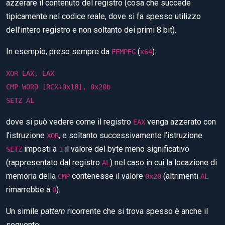
azzerare il contenuto del registro (cosa che succede
tipicamente nel codice reale, dove si fa spesso utilizzo
dell’intero registro e non soltanto dei primi 8 bit).
In esempio, preso sempre da
(
):
FFMPEG
x64
XOR EAX, EAX
CMP WORD [RCX+0x18], 0x20b
SETZ AL
dove si può vedere come il registro
venga azzerato con
EAX
l’istruzione
, e soltanto successivamente l’istruzione
XOR
imposti a
il valore del byte meno significativo
SETZ
1
(rappresentato dal registro
) nel caso in cui la locazione di
AL
memoria della
contenesse il valore
(altrimenti
CMP
0x20
AL
rimarrebbe a
).
0
Un simile
pattern
ricorrente che si trova spesso è anche il
seguente: