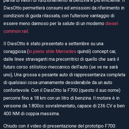
parità di valori di funzionamento la benzina è più efficiente. Il
DiesOtto permetterà consumi ed emissioni da riferimento in
condizioni di guida rilassata, con l’ulteriore vantaggio di
essere meno dannoso per la salute di un moderno
diesel
common rail
.
Il DiesOtto è stato presentato a settembre su una
coraggiosa (
in pieno stile Mercedes
quindi) concept car,
dalle linee stravaganti ma precorritrici di quello che sarà il
futuro corso stilistico-meccanico dell’auto (se ve ne sarà
uno), Una grossa e pesante auto di rappresentanza completa
di qualsiasi cosa umanamente desiderabile da un auto
confortevole. Con il DiesOtto la F700 (questo il suo nome)
percorre fino a 18 km con un litro di benzina. Il motore è in
versione da 1.800cc sovralimentato, capace di 236 CV e ben
400 NM di coppia massima.
Chiudo con il video di presentazione del prototipo F700: