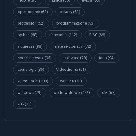
mobile
(85)
musica
(56)
nvidia
(58)
open-source
(68)
privacy
(53)
processori
(52)
programmazione
(53)
python
(68)
rinnovabili
(112)
RISC
(66)
sicurezza
(98)
sistemi-operativi
(72)
social-network
(95)
software
(70)
tarlo
(94)
tecnologia
(85)
Videodrome
(51)
videogiochi
(100)
web-2.0
(73)
windows
(79)
world-wide-web
(72)
x64
(67)
x86
(81)