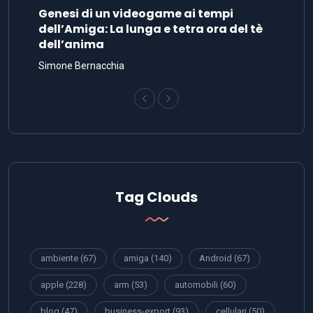
Genesi di un videogame ai tempi
dell’Amiga: La lunga e tetra ora del tè
dell’anima
Simone Bernacchia
Tag Clouds
ambiente
(67)
amiga
(140)
Android
(67)
apple
(228)
arm
(53)
automobili
(60)
blog
(47)
business-export
(93)
cellulari
(50)