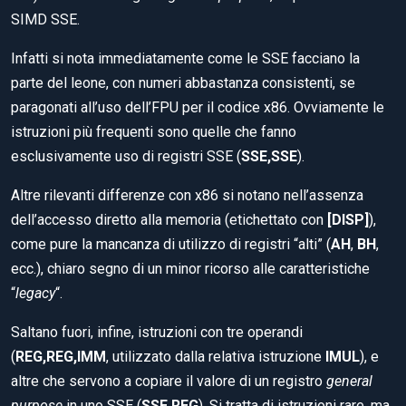
SIMD SSE.
Infatti si nota immediatamente come le SSE facciano la
parte del leone, con numeri abbastanza consistenti, se
paragonati all’uso dell’FPU per il codice x86. Ovviamente le
istruzioni più frequenti sono quelle che fanno
esclusivamente uso di registri SSE (
SSE,SSE
).
Altre rilevanti differenze con x86 si notano nell’assenza
dell’accesso diretto alla memoria (etichettato con
[DISP]
),
come pure la mancanza di utilizzo di registri “alti” (
AH
,
BH
,
ecc.), chiaro segno di un minor ricorso alle caratteristiche
“
legacy
“.
Saltano fuori, infine, istruzioni con tre operandi
(
REG,REG,IMM
, utilizzato dalla relativa istruzione
IMUL
), e
altre che servono a copiare il valore di un registro
general
purpose
in uno SSE (
SSE,REG
). Si tratta di istruzioni rare, ma