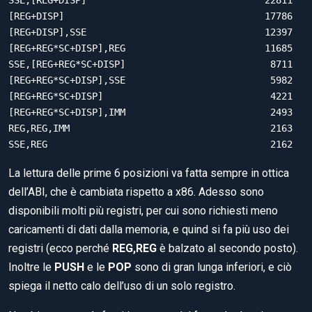
[REG+DISP]                                    17786

[REG+DISP],SSE                                12397

[REG+REG*SC+DISP],REG                         11685

SSE,[REG+REG*SC+DISP]                          8711

[REG+REG*SC+DISP],SSE                          5982

[REG+REG*SC+DISP]                              4221

[REG+REG*SC+DISP],IMM                          2493

REG,REG,IMM                                    2163

SSE,REG                                        2162
La lettura delle prime 6 posizioni va fatta sempre in ottica
dell’ABI, che è cambiata rispetto a x86. Adesso sono
disponibili molti più registri, per cui sono richiesti meno
caricamenti di dati dalla memoria, e quind si fa più uso dei
registri (ecco perché
REG,REG
è balzato al secondo posto).
Inoltre le
PUSH
e le
POP
sono di gran lunga inferiori, e ciò
spiega il netto calo dell’uso di un solo registro.