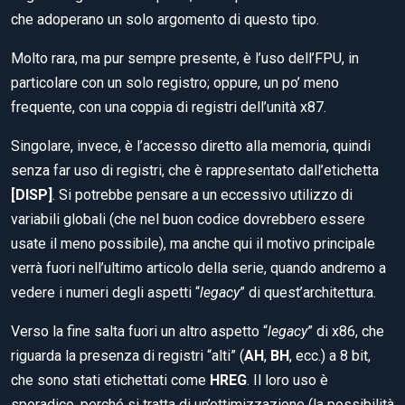
che adoperano un solo argomento di questo tipo.
Molto rara, ma pur sempre presente, è l’uso dell’FPU, in
particolare con un solo registro; oppure, un po’ meno
frequente, con una coppia di registri dell’unità x87.
Singolare, invece, è l’accesso diretto alla memoria, quindi
senza far uso di registri, che è rappresentato dall’etichetta
[DISP]
. Si potrebbe pensare a un eccessivo utilizzo di
variabili globali (che nel buon codice dovrebbero essere
usate il meno possibile), ma anche qui il motivo principale
verrà fuori nell’ultimo articolo della serie, quando andremo a
vedere i numeri degli aspetti “
legacy
” di quest’architettura.
Verso la fine salta fuori un altro aspetto “
legacy
” di x86, che
riguarda la presenza di registri “alti” (
AH
,
BH
, ecc.) a 8 bit,
che sono stati etichettati come
HREG
. Il loro uso è
sporadico, perché si tratta di un’ottimizzazione (la possibilità