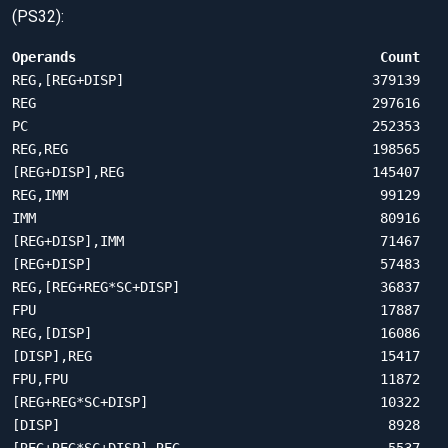
(PS32):
Operands                                      Count
REG,[REG+DISP]                               379139

REG                                          297616

PC                                           252353

REG,REG                                      198565

[REG+DISP],REG                               145407

REG,IMM                                       99129

IMM                                           80916

[REG+DISP],IMM                                71467

[REG+DISP]                                    57483

REG,[REG+REG*SC+DISP]                         36837

FPU                                           17887

REG,[DISP]                                    16086

[DISP],REG                                    15417

FPU,FPU                                       11872

[REG+REG*SC+DISP]                             10322

[DISP]                                         8928

[REG+REG*SC+DISP],REG                          5537
