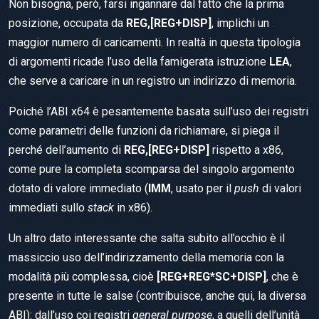
Non bisogna, però, farsi ingannare dal fatto che la prima
posizione, occupata da
REG,[REG+DISP]
, implichi un
maggior numero di caricamenti. In realtà in questa tipologia
di argomenti ricade l’uso della famigerata istruzione
LEA
,
che serve a caricare in un registro un indirizzo di memoria.
Poiché l’ABI x64 è pesantemente basata sull’uso dei registri
come parametri delle funzioni da richiamare, si piega il
perché dell’aumento di
REG,[REG+DISP]
rispetto a x86,
come pure la completa scomparsa del singolo argomento
dotato di valore immediato (
IMM
, usato per il
push
di valori
immediati sullo
stack
in x86).
Un altro dato interessante che salta subito all’occhio è il
massiccio uso dell’indirizzamento della memoria con la
modalità più complessa, cioè
[REG+REG*SC+DISP]
, che è
presente in tutte le salse (contribuisce, anche qui, la diversa
ABI): dall’uso coi registri
general purpose
, a quelli dell’unità