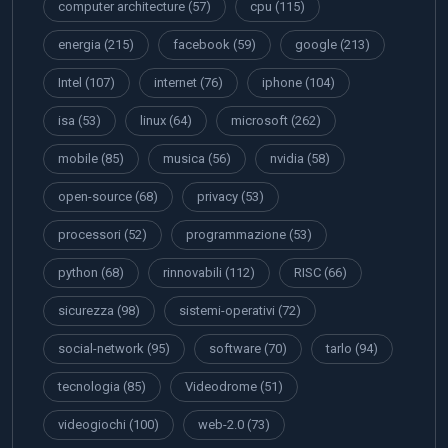
computer architecture
(57)
cpu
(115)
energia
(215)
facebook
(59)
google
(213)
Intel
(107)
internet
(76)
iphone
(104)
isa
(53)
linux
(64)
microsoft
(262)
mobile
(85)
musica
(56)
nvidia
(58)
open-source
(68)
privacy
(53)
processori
(52)
programmazione
(53)
python
(68)
rinnovabili
(112)
RISC
(66)
sicurezza
(98)
sistemi-operativi
(72)
social-network
(95)
software
(70)
tarlo
(94)
tecnologia
(85)
Videodrome
(51)
videogiochi
(100)
web-2.0
(73)