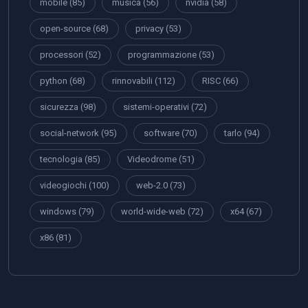
mobile
(85)
musica
(56)
nvidia
(58)
open-source
(68)
privacy
(53)
processori
(52)
programmazione
(53)
python
(68)
rinnovabili
(112)
RISC
(66)
sicurezza
(98)
sistemi-operativi
(72)
social-network
(95)
software
(70)
tarlo
(94)
tecnologia
(85)
Videodrome
(51)
videogiochi
(100)
web-2.0
(73)
windows
(79)
world-wide-web
(72)
x64
(67)
x86
(81)