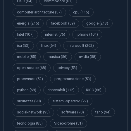
CISC
(64)
commodore
(61)
computer architecture
(57)
cpu
(115)
energia
(215)
facebook
(59)
google
(213)
Intel
(107)
internet
(76)
iphone
(104)
isa
(53)
linux
(64)
microsoft
(262)
mobile
(85)
musica
(56)
nvidia
(58)
open-source
(68)
privacy
(53)
processori
(52)
programmazione
(53)
python
(68)
rinnovabili
(112)
RISC
(66)
sicurezza
(98)
sistemi-operativi
(72)
social-network
(95)
software
(70)
tarlo
(94)
tecnologia
(85)
Videodrome
(51)