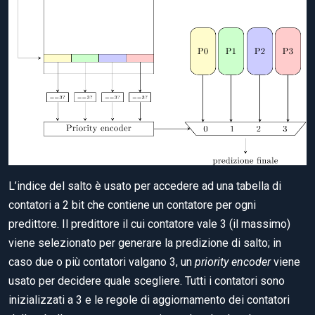
L’indice del salto è usato per accedere ad una tabella di
contatori a 2 bit che contiene un contatore per ogni
predittore. Il predittore il cui contatore vale 3 (il massimo)
viene selezionato per generare la predizione di salto; in
caso due o più contatori valgano 3, un
priority encoder
viene
usato per decidere quale scegliere. Tutti i contatori sono
inizializzati a 3 e le regole di aggiornamento dei contatori