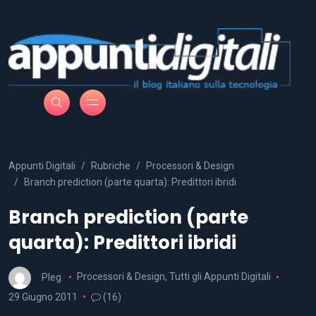
Appunti Digitali
Rubriche
Processori & Design
Branch prediction (parte quarta): Predittori ibridi
Branch prediction (parte
quarta): Predittori ibridi
Pleg
Processori & Design
,
Tutti gli Appunti Digitali
29 Giugno 2011
(16)