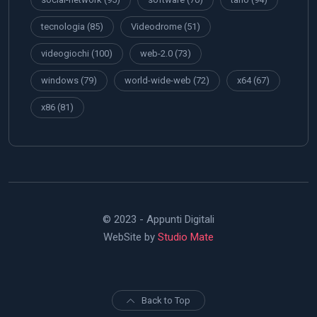
tecnologia
(85)
Videodrome
(51)
videogiochi
(100)
web-2.0
(73)
windows
(79)
world-wide-web
(72)
x64
(67)
x86
(81)
© 2023 - Appunti Digitali
WebSite by
Studio Mate
Back to Top