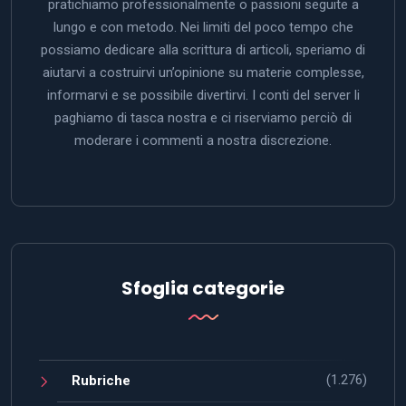
pratichiamo professionalmente o passioni seguite a
lungo e con metodo. Nei limiti del poco tempo che
possiamo dedicare alla scrittura di articoli, speriamo di
aiutarvi a costruirvi un’opinione su materie complesse,
informarvi e se possibile divertirvi. I conti del server li
paghiamo di tasca nostra e ci riserviamo perciò di
moderare i commenti a nostra discrezione.
Sfoglia categorie
(1.276)
Rubriche