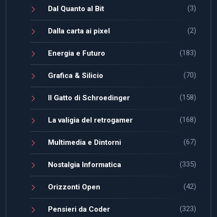
(3)
Dal Quanto al Bit
(2)
Dalla carta ai pixel
(183)
Energia e Futuro
(70)
Grafica & Silicio
(158)
Il Gatto di Schroedinger
(168)
La valigia del retrogamer
(67)
Multimedia e Dintorni
(335)
Nostalgia Informatica
(42)
Orizzonti Open
(323)
Pensieri da Coder