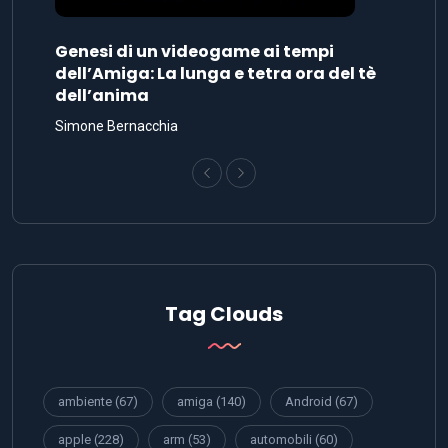
Genesi di un videogame ai tempi
dell’Amiga: La lunga e tetra ora del tè
dell’anima
Simone Bernacchia
Tag Clouds
ambiente
(67)
amiga
(140)
Android
(67)
apple
(228)
arm
(53)
automobili
(60)