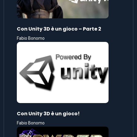
Con Unity 3D è un gioco – Parte 2
Fabio Bonomo
Con Unity 3D è un gioco!
Fabio Bonomo