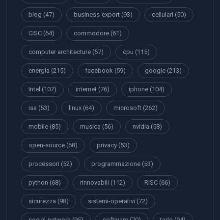
blog
(47)
business-export
(93)
cellulari
(50)
CISC
(64)
commodore
(61)
computer architecture
(57)
cpu
(115)
energia
(215)
facebook
(59)
google
(213)
Intel
(107)
internet
(76)
iphone
(104)
isa
(53)
linux
(64)
microsoft
(262)
mobile
(85)
musica
(56)
nvidia
(58)
open-source
(68)
privacy
(53)
processori
(52)
programmazione
(53)
python
(68)
rinnovabili
(112)
RISC
(66)
sicurezza
(98)
sistemi-operativi
(72)
social-network
(95)
software
(70)
tarlo
(94)