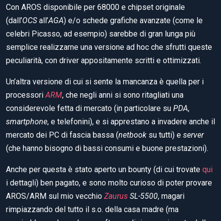
Con AROS disponibile per 68000 e chipset originale
(dall’
OCS
all’
AGA
) e/o schede grafiche avanzate (come le
celebri Picasso, ad esempio) sarebbe di gran lunga più
semplice realizzarne una versione ad hoc che sfrutti queste
peculiarità, con driver appositamente scritti e ottimizzati.
Un’altra versione di cui si sente la mancanza è quella per i
processori
ARM
, che negli anni si sono ritagliati una
considerevole fetta di mercato (in particolare su
PDA
,
smartphone
, e telefonini), e si apprestano a invadere anche il
mercato dei PC di fascia bassa (
netbook
su tutti) e
server
(che hanno bisogno di bassi consumi e buone prestazioni).
Anche per questa è stato aperto un bounty (di cui trovate
qui
i dettagli) ben pagato, e sono molto curioso di poter provare
AROS/ARM sul mio vecchio
Zaurus
SL-5500
, magari
rimpiazzando del tutto il s.o. della casa madre (ma