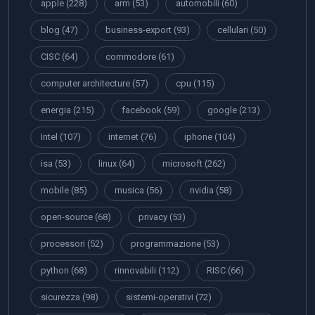
apple
(228)
arm
(53)
automobili
(60)
blog
(47)
business-export
(93)
cellulari
(50)
CISC
(64)
commodore
(61)
computer architecture
(57)
cpu
(115)
energia
(215)
facebook
(59)
google
(213)
Intel
(107)
internet
(76)
iphone
(104)
isa
(53)
linux
(64)
microsoft
(262)
mobile
(85)
musica
(56)
nvidia
(58)
open-source
(68)
privacy
(53)
processori
(52)
programmazione
(53)
python
(68)
rinnovabili
(112)
RISC
(66)
sicurezza
(98)
sistemi-operativi
(72)