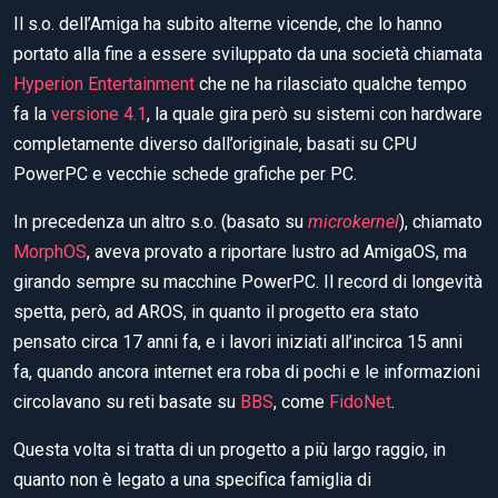
Il s.o. dell’Amiga ha subito alterne vicende, che lo hanno
portato alla fine a essere sviluppato da una società chiamata
Hyperion Entertainment
che ne ha rilasciato qualche tempo
fa la
versione 4.1
, la quale gira però su sistemi con hardware
completamente diverso dall’originale, basati su CPU
PowerPC e vecchie schede grafiche per PC.
In precedenza un altro s.o. (basato su
microkernel
), chiamato
MorphOS
, aveva provato a riportare lustro ad AmigaOS, ma
girando sempre su macchine PowerPC. Il record di longevità
spetta, però, ad AROS, in quanto il progetto era stato
pensato circa 17 anni fa, e i lavori iniziati all’incirca 15 anni
fa, quando ancora internet era roba di pochi e le informazioni
circolavano su reti basate su
BBS
, come
FidoNet
.
Questa volta si tratta di un progetto a più largo raggio, in
quanto non è legato a una specifica famiglia di