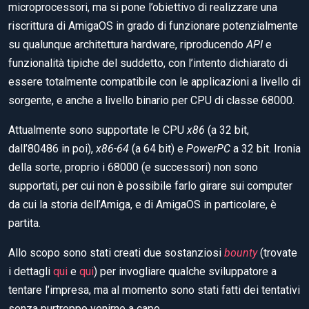
microprocessori, ma si pone l’obiettivo di realizzare una
riscrittura di AmigaOS in grado di funzionare potenzialmente
su qualunque architettura hardware, riproducendo
API
e
funzionalità tipiche del suddetto, con l’intento dichiarato di
essere totalmente compatibile con le applicazioni a livello di
sorgente, e anche a livello binario per CPU di classe 68000.
Attualmente sono supportate le CPU
x86
(a 32 bit,
dall’80486 in poi),
x86-64
(a 64 bit) e
PowerPC
a 32 bit. Ironia
della sorte, proprio i 68000 (e successori) non sono
supportati, per cui non è possibile farlo girare sui computer
da cui la storia dell’Amiga, e di AmigaOS in particolare, è
partita.
Allo scopo sono stati creati due sostanziosi
bounty
(trovate
i dettagli
qui
e
qui
) per invogliare qualche sviluppatore a
tentare l’impresa, ma al momento sono stati fatti dei tentativi
senza purtroppo venirne a capo.